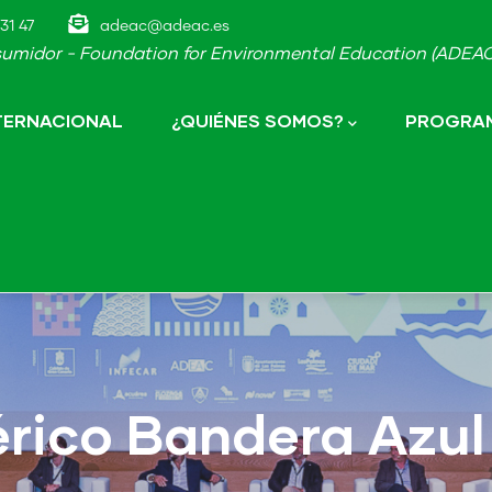
31 47
adeac@adeac.es
umidor - Foundation for Environmental Education (ADEAC-
NTERNACIONAL
¿QUIÉNES SOMOS?
PROGRAM
érico Bandera Azul