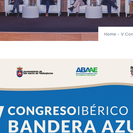
Home
-
V Con