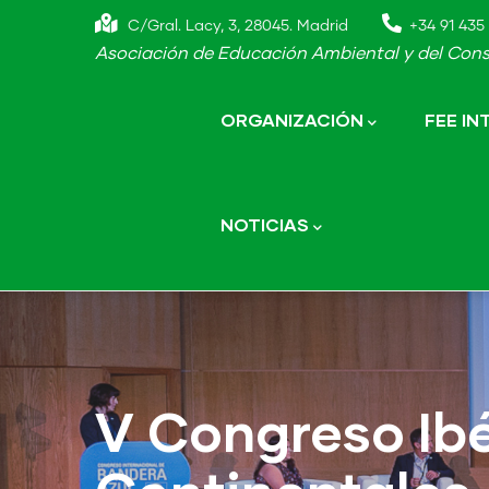
Skip
C/Gral. Lacy, 3, 28045. Madrid
+34 91 435 
to
Asociación de Educación Ambiental y del Cons
main
Main
navigation
content
ORGANIZACIÓN
FEE I
NOTICIAS
V Congreso Ib