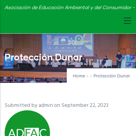
Skip
Asociación de Educación Ambiental y del Consumidor - 
to
main
content
Protección Dunar
Home
-
-
Protección Dunar
Submitted by
admin
on September 22, 2023