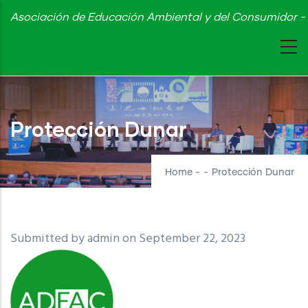
Skip
Asociación de Educación Ambiental y del Consumidor - 
to
main
content
Protección Dunar
Home
-
-
Protección Dunar
Submitted by
admin
on September 22, 2023