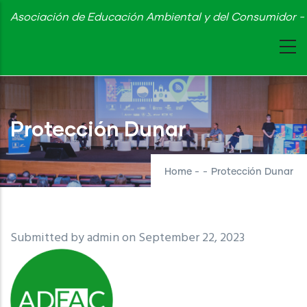
Skip
Asociación de Educación Ambiental y del Consumidor - 
to
main
content
Protección Dunar
Home
-
-
Protección Dunar
Submitted by
admin
on September 22, 2023