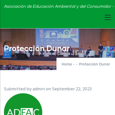
Skip
Asociación de Educación Ambiental y del Consumidor - 
to
main
content
Protección Dunar
Home
-
-
Protección Dunar
Submitted by
admin
on September 22, 2023