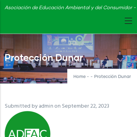
Skip
Asociación de Educación Ambiental y del Consumidor - 
to
main
content
Protección Dunar
Home
-
-
Protección Dunar
Submitted by
admin
on September 22, 2023