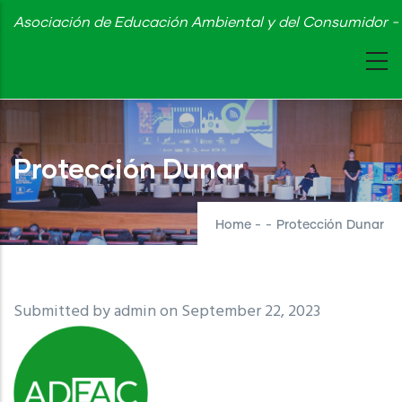
Skip
Asociación de Educación Ambiental y del Consumidor - 
to
main
content
Protección Dunar
Home
-
-
Protección Dunar
Submitted by
admin
on September 22, 2023