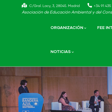
Skip
C/Gral. Lacy, 3, 28045. Madrid
+34 91 435 
to
Asociación de Educación Ambiental y del Cons
main
Main
navigation
content
ORGANIZACIÓN
FEE I
NOTICIAS