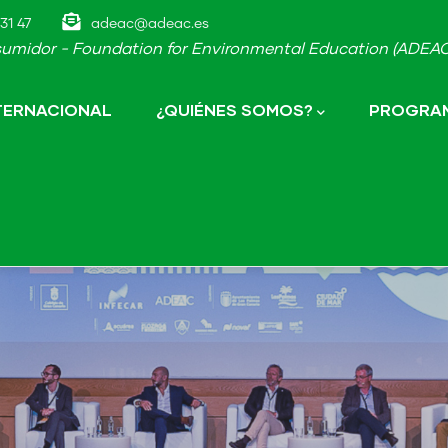
31 47
adeac@adeac.es
umidor - Foundation for Environmental Education (ADEAC-
NTERNACIONAL
¿QUIÉNES SOMOS?
PROGRAM