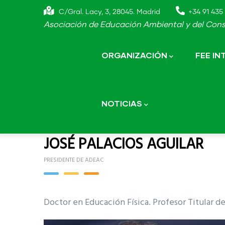
Skip
C/Gral. Lacy, 3, 28045. Madrid
+34 91 435 
to
Asociación de Educación Ambiental y del Cons
main
Main
navigation
content
ORGANIZACIÓN
FEE I
NOTICIAS
JOSÉ PALACIOS AGUILAR
PRESIDENTE DE ADEAC
Doctor en Educación Física. Profesor Titular d