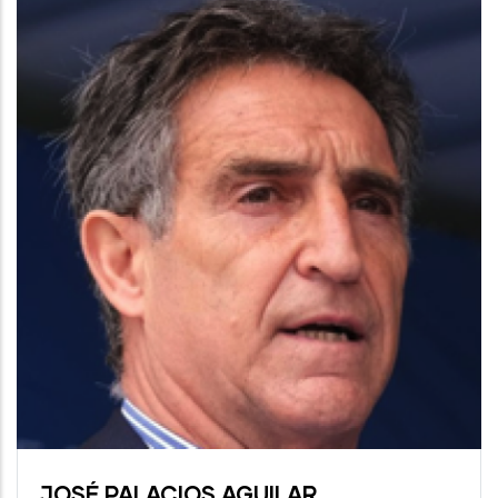
Litter
SAFE
Less
Beach
Campaign
JOSÉ PALACIOS AGUILAR