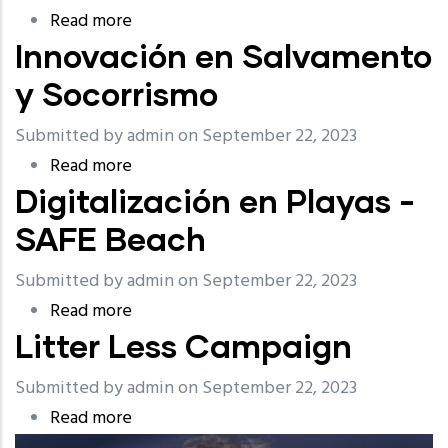
Read more
about
Innovación en Salvamento
Programa
Llave
y Socorrismo
Verde
Submitted by
admin
on September 22, 2023
Read more
about
Digitalización en Playas -
Innovación
en
SAFE Beach
Salvamento
Submitted by
admin
on September 22, 2023
y
Read more
about
Socorrismo
Litter Less Campaign
Digitalización
en
Submitted by
admin
on September 22, 2023
Playas
Read more
about
-