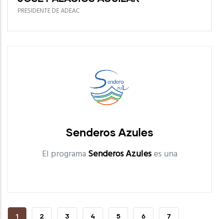
PRESIDENTE DE ADEAC
Senderos Azules
El programa
Senderos Azules
es una
Senderos Azules
CURRENT
1
PAGE
2
PAGE
3
PAGE
4
PAGE
5
PAGE
6
PAGE
7