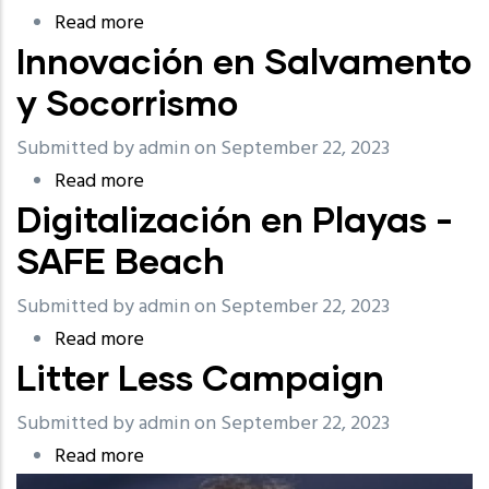
Read more
about
Innovación en Salvamento
Programa
Llave
y Socorrismo
Verde
Submitted by
admin
on September 22, 2023
Read more
about
Digitalización en Playas -
Innovación
en
SAFE Beach
Salvamento
Submitted by
admin
on September 22, 2023
y
Read more
about
Socorrismo
Litter Less Campaign
Digitalización
en
Submitted by
admin
on September 22, 2023
Playas
Read more
about
-