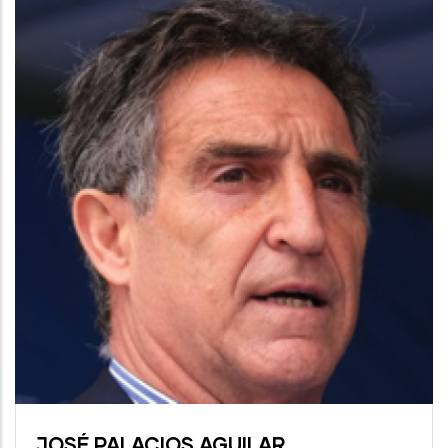
Litter
SAFE
Less
Beach
Campaign
JOSÉ PALACIOS AGUILAR