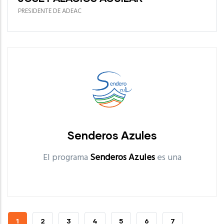
PRESIDENTE DE ADEAC
Senderos Azules
El programa
Senderos Azules
es una
Senderos Azules
CURRENT
1
PAGE
2
PAGE
3
PAGE
4
PAGE
5
PAGE
6
PAGE
7