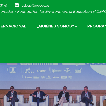
31 47
adeac@adeac.es
umidor - Foundation for Environmental Education (ADEAC-
NTERNACIONAL
¿QUIÉNES SOMOS?
PROGRAM