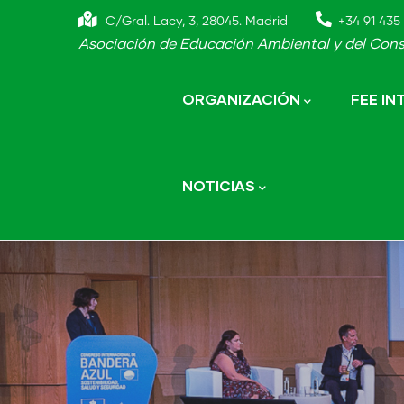
Skip
C/Gral. Lacy, 3, 28045. Madrid
+34 91 435 
to
Asociación de Educación Ambiental y del Cons
main
Main
navigation
content
ORGANIZACIÓN
FEE I
NOTICIAS