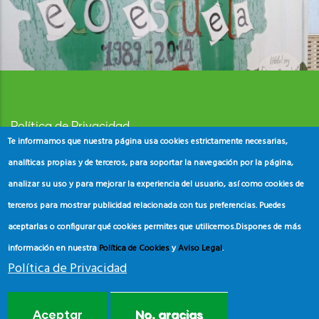
Política de Privacidad
Te informamos que nuestra página usa cookies estrictamente necesarias,
Aviso Legal
analíticas propias y de terceros, para soportar la navegación por la página,
analizar su uso y para mejorar la experiencia del usuario, así como cookies de
Política de Cookies
terceros para mostrar publicidad relacionada con tus preferencias. Puedes
aceptarlas o configurar qué cookies permites que utilicemos.
Dispones de más
información en nuestra
Política de Cookies
y
Aviso Legal
.
Política de Privacidad
© Copyright
ADEAC
2023. All Rights Reserved.
Aceptar
No, gracias