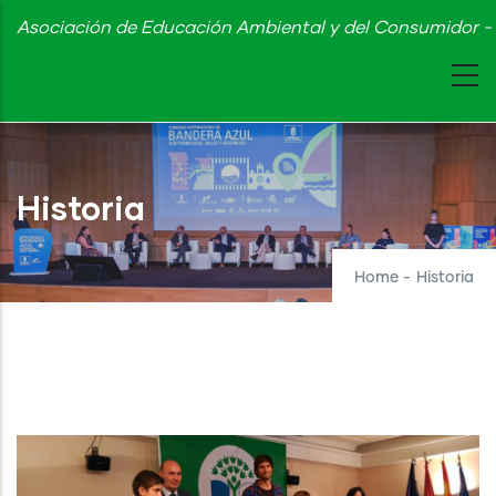
Skip
Asociación de Educación Ambiental y del Consumidor - 
to
main
content
Historia
Home
-
Historia