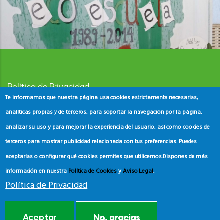
Política de Privacidad
Te informamos que nuestra página usa cookies estrictamente necesarias,
Aviso Legal
analíticas propias y de terceros, para soportar la navegación por la página,
analizar su uso y para mejorar la experiencia del usuario, así como cookies de
Política de Cookies
terceros para mostrar publicidad relacionada con tus preferencias. Puedes
aceptarlas o configurar qué cookies permites que utilicemos.
Dispones de más
información en nuestra
Política de Cookies
y
Aviso Legal
.
Política de Privacidad
© Copyright
ADEAC
2023. All Rights Reserved.
Aceptar
No, gracias