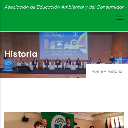
Skip
Asociación de Educación Ambiental y del Consumidor - 
to
main
content
Historia
Home
-
Historia