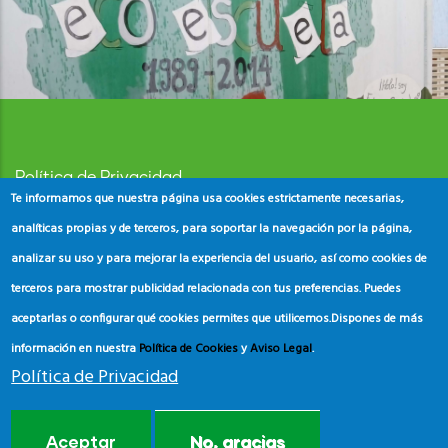
Política de Privacidad
Te informamos que nuestra página usa cookies estrictamente necesarias,
Aviso Legal
analíticas propias y de terceros, para soportar la navegación por la página,
analizar su uso y para mejorar la experiencia del usuario, así como cookies de
Política de Cookies
terceros para mostrar publicidad relacionada con tus preferencias. Puedes
aceptarlas o configurar qué cookies permites que utilicemos.
Dispones de más
información en nuestra
Política de Cookies
y
Aviso Legal
.
Política de Privacidad
© Copyright
ADEAC
2023. All Rights Reserved.
Aceptar
No, gracias