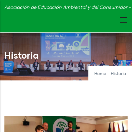
Skip
Asociación de Educación Ambiental y del Consumidor - 
to
main
content
Historia
Home
-
Historia