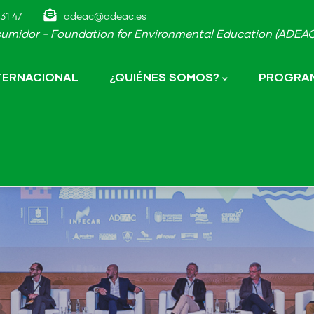
31 47
adeac@adeac.es
umidor - Foundation for Environmental Education (ADEAC-
NTERNACIONAL
¿QUIÉNES SOMOS?
PROGRAM