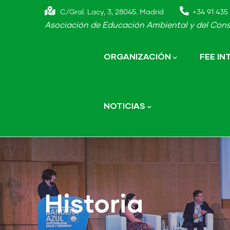
Skip
C/Gral. Lacy, 3, 28045. Madrid
+34 91 435 
to
Asociación de Educación Ambiental y del Cons
main
Main
navigation
content
ORGANIZACIÓN
FEE I
NOTICIAS
Historia