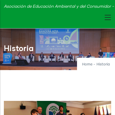
Skip
Asociación de Educación Ambiental y del Consumidor - 
to
main
content
Historia
Home
-
Historia