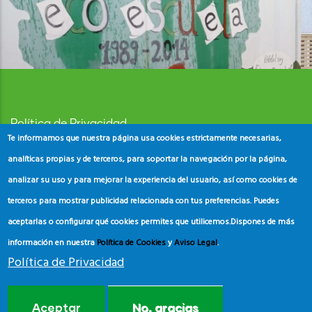
Política de Privacidad
Te informamos que nuestra página usa cookies estrictamente necesarias,
Aviso Legal
analíticas propias y de terceros, para soportar la navegación por la página,
analizar su uso y para mejorar la experiencia del usuario, así como cookies de
Política de Cookies
terceros para mostrar publicidad relacionada con tus preferencias. Puedes
aceptarlas o configurar qué cookies permites que utilicemos.
Dispones de más
información en nuestra
Política de Cookies
y
Aviso Legal
.
Política de Privacidad
© Copyright
ADEAC
2023. All Rights Reserved.
Aceptar
No, gracias