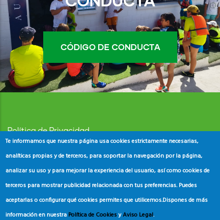
CONDUCTA
CÓDIGO DE CONDUCTA
Política de Privacidad
Te informamos que nuestra página usa cookies estrictamente necesarias,
Aviso Legal
analíticas propias y de terceros, para soportar la navegación por la página,
analizar su uso y para mejorar la experiencia del usuario, así como cookies de
Política de Cookies
terceros para mostrar publicidad relacionada con tus preferencias. Puedes
aceptarlas o configurar qué cookies permites que utilicemos.
Dispones de más
información en nuestra
Política de Cookies
y
Aviso Legal
.