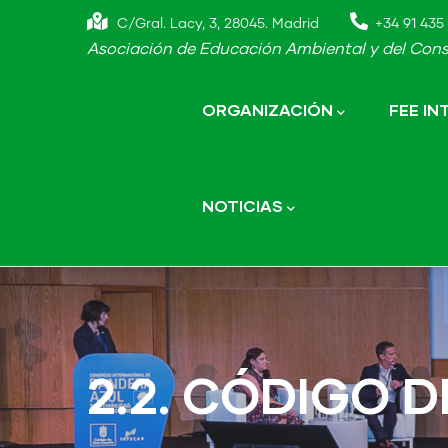
Skip
C/Gral. Lacy, 3, 28045. Madrid
+34 91 435 
to
Asociación de Educación Ambiental y del Cons
main
Main
navigation
content
ORGANIZACIÓN
FEE I
NOTICIAS
2.2. CÓDIGO 