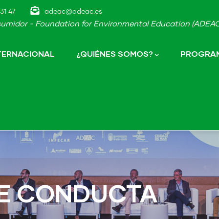
31 47
adeac@adeac.es
umidor - Foundation for Environmental Education (ADEAC-
NTERNACIONAL
¿QUIÉNES SOMOS?
PROGRAM
DE CONDUCTA