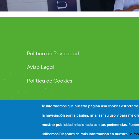
Política de Privacidad
Aviso Legal
Política de Cookies
Te informamos que nuestra página usa cookies estrictament
la navegación por la página, analizar su uso y para mejora
mostrar publicidad relacionada con tus preferencias. Puede
© Copyright
ADEAC
2023. All Rights Reserved.
utilicemos.
Dispones de más información en nuestra
Políti