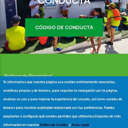
CONDUCTA
CÓDIGO DE CONDUCTA
Política de Privacidad
Te informamos que nuestra página usa cookies estrictamente necesarias,
Aviso Legal
analíticas propias y de terceros, para soportar la navegación por la página,
analizar su uso y para mejorar la experiencia del usuario, así como cookies de
Política de Cookies
terceros para mostrar publicidad relacionada con tus preferencias. Puedes
aceptarlas o configurar qué cookies permites que utilicemos.
Dispones de más
información en nuestra
Política de Cookies
y
Aviso Legal
.