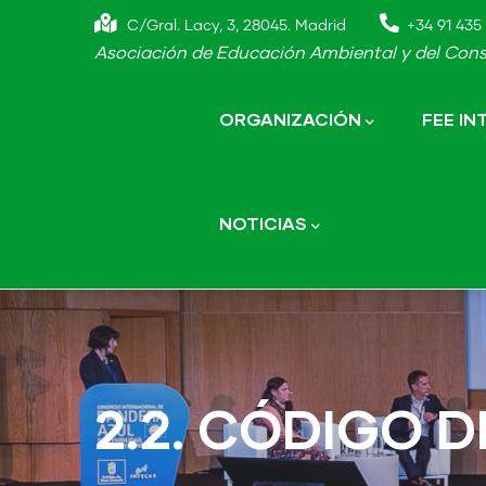
Skip
C/Gral. Lacy, 3, 28045. Madrid
+34 91 435 
to
Asociación de Educación Ambiental y del Cons
main
Main
navigation
content
ORGANIZACIÓN
FEE I
NOTICIAS
2.2. CÓDIGO 