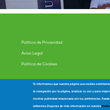
Política de Privacidad
Aviso Legal
Política de Cookies
Te informamos que nuestra página usa cookies estrictament
la navegación por la página, analizar su uso y para mejora
mostrar publicidad relacionada con tus preferencias. Puede
© Copyright
ADEAC
2023. All Rights Reserved.
utilicemos.
Dispones de más información en nuestra
Políti