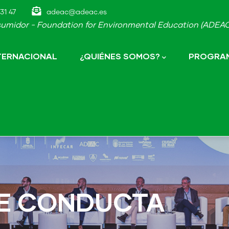
31 47
adeac@adeac.es
umidor - Foundation for Environmental Education (ADEAC-
NTERNACIONAL
¿QUIÉNES SOMOS?
PROGRAM
DE CONDUCTA