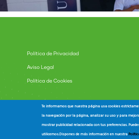
Política de Privacidad
Aviso Legal
Política de Cookies
Te informamos que nuestra página usa cookies estrictament
la navegación por la página, analizar su uso y para mejora
mostrar publicidad relacionada con tus preferencias. Puede
© Copyright
ADEAC
2023. All Rights Reserved.
utilicemos.
Dispones de más información en nuestra
Políti