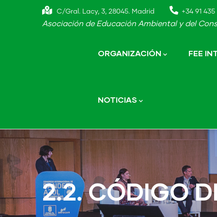
Skip
C/Gral. Lacy, 3, 28045. Madrid
+34 91 435 
to
Asociación de Educación Ambiental y del Cons
main
Main
navigation
content
ORGANIZACIÓN
FEE I
NOTICIAS
2.2. CÓDIGO 