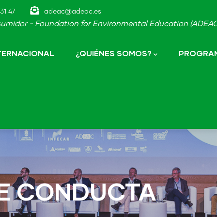
31 47
adeac@adeac.es
umidor - Foundation for Environmental Education (ADEAC-
NTERNACIONAL
¿QUIÉNES SOMOS?
PROGRAM
DE CONDUCTA