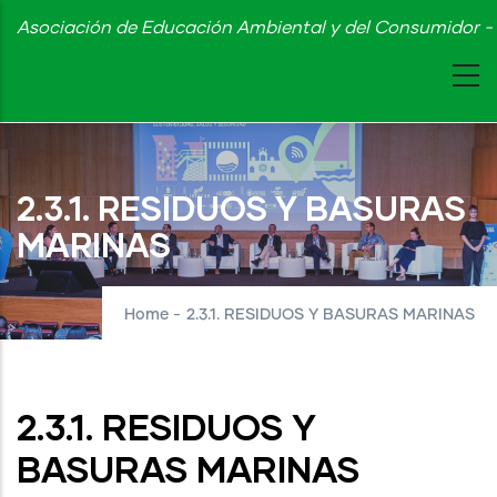
Skip
Asociación de Educación Ambiental y del Consumidor - 
to
main
content
2.3.1. RESIDUOS Y BASURAS
MARINAS
Home
-
2.3.1. RESIDUOS Y BASURAS MARINAS
2.3.1. RESIDUOS Y
BASURAS MARINAS