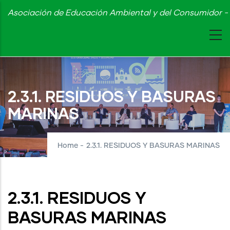
Skip
Asociación de Educación Ambiental y del Consumidor - 
to
main
content
2.3.1. RESIDUOS Y BASURAS
MARINAS
Home
-
2.3.1. RESIDUOS Y BASURAS MARINAS
2.3.1. RESIDUOS Y
BASURAS MARINAS