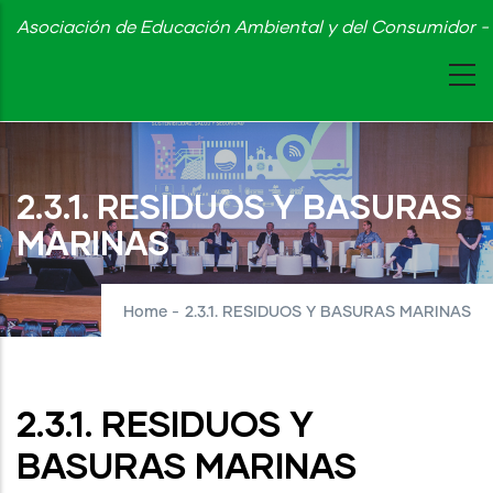
Skip
Asociación de Educación Ambiental y del Consumidor - 
to
main
content
2.3.1. RESIDUOS Y BASURAS
MARINAS
Home
-
2.3.1. RESIDUOS Y BASURAS MARINAS
2.3.1. RESIDUOS Y
BASURAS MARINAS