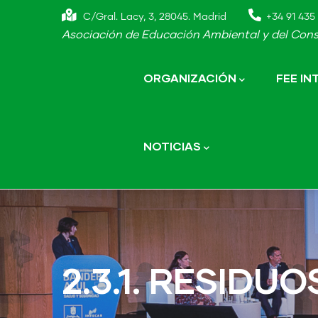
Skip
C/Gral. Lacy, 3, 28045. Madrid
+34 91 435 
to
Asociación de Educación Ambiental y del Cons
main
Main
navigation
content
ORGANIZACIÓN
FEE I
NOTICIAS
2.3.1. RESIDU