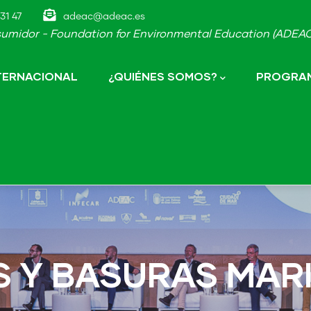
31 47
adeac@adeac.es
umidor - Foundation for Environmental Education (ADEAC-
NTERNACIONAL
¿QUIÉNES SOMOS?
PROGRAM
OS Y BASURAS MAR