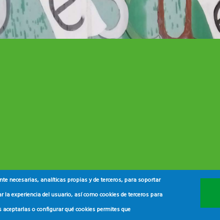
e necesarias, analíticas propias y de terceros, para soportar
r la experiencia del usuario, así como cookies de terceros para
s aceptarlas o configurar qué cookies permites que