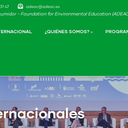
31 47
adeac@adeac.es
umidor - Foundation for Environmental Education (ADEAC-
NTERNACIONAL
¿QUIÉNES SOMOS?
PROGRAM
ernacionales