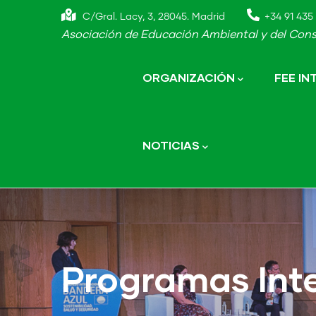
Skip
C/Gral. Lacy, 3, 28045. Madrid
+34 91 435 
to
Asociación de Educación Ambiental y del Cons
main
Main
navigation
content
ORGANIZACIÓN
FEE I
NOTICIAS
Programas Int