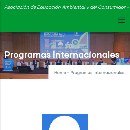
Skip
Asociación de Educación Ambiental y del Consumidor - 
to
main
content
Programas Internacionales
Home
-
Programas Internacionales