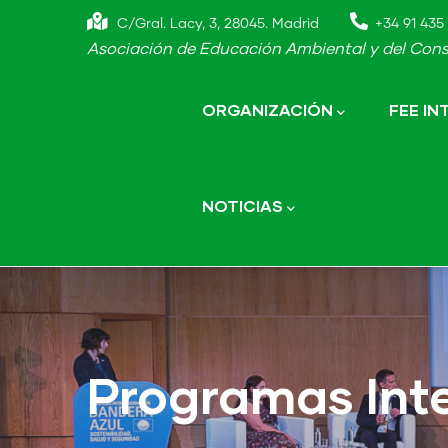
Skip
C/Gral. Lacy, 3, 28045. Madrid
+34 91 435 
to
Asociación de Educación Ambiental y del Cons
main
Main
navigation
content
ORGANIZACIÓN
FEE I
NOTICIAS
Programas Int