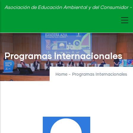
Skip
Asociación de Educación Ambiental y del Consumidor - 
to
main
content
Programas Internacionales
Home
-
Programas Internacionales