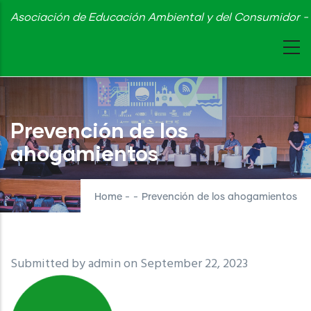
Skip
Asociación de Educación Ambiental y del Consumidor - 
to
main
content
Prevención de los
ahogamientos
Home
-
-
Prevención de los ahogamientos
Submitted by
admin
on September 22, 2023