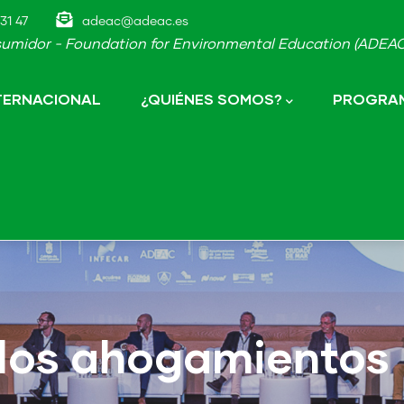
31 47
adeac@adeac.es
umidor - Foundation for Environmental Education (ADEAC-
NTERNACIONAL
¿QUIÉNES SOMOS?
PROGRAM
 los ahogamientos