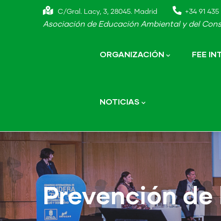
Skip
C/Gral. Lacy, 3, 28045. Madrid
+34 91 435 
to
Asociación de Educación Ambiental y del Cons
main
Main
navigation
content
ORGANIZACIÓN
FEE I
NOTICIAS
Prevención de