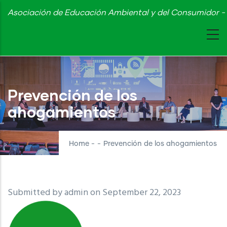
Skip
Asociación de Educación Ambiental y del Consumidor - 
to
main
content
Prevención de los
ahogamientos
Home
-
-
Prevención de los ahogamientos
Submitted by
admin
on September 22, 2023