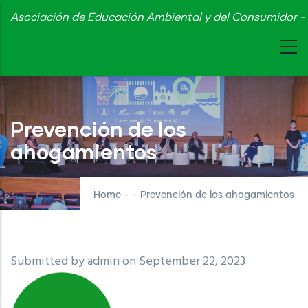
Skip
Asociación de Educación Ambiental y del Consumidor - 
to
main
content
Prevención de los
ahogamientos
Home
-
-
Prevención de los ahogamientos
Submitted by
admin
on September 22, 2023