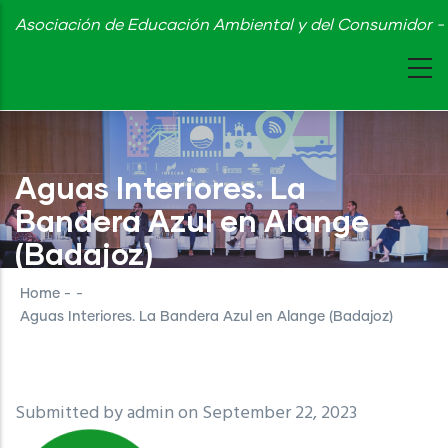
Skip
Asociación de Educación Ambiental y del Consumidor - 
to
main
content
Aguas Interiores. La
Bandera Azul en Alange
(Badajoz)
Home
-
-
Aguas Interiores. La Bandera Azul en Alange (Badajoz)
Submitted by
admin
on September 22, 2023