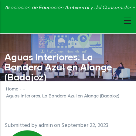
Skip
Asociación de Educación Ambiental y del Consumidor - 
to
main
content
Aguas Interiores. La
Bandera Azul en Alange
(Badajoz)
Home
-
-
Aguas Interiores. La Bandera Azul en Alange (Badajoz)
Submitted by
admin
on September 22, 2023