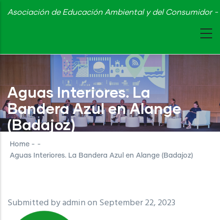
Skip
Asociación de Educación Ambiental y del Consumidor - 
to
main
content
Aguas Interiores. La
Bandera Azul en Alange
(Badajoz)
Home
-
-
Aguas Interiores. La Bandera Azul en Alange (Badajoz)
Submitted by
admin
on September 22, 2023