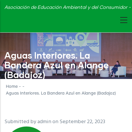
Skip
Asociación de Educación Ambiental y del Consumidor - 
to
main
content
Aguas Interiores. La
Bandera Azul en Alange
(Badajoz)
Home
-
-
Aguas Interiores. La Bandera Azul en Alange (Badajoz)
Submitted by
admin
on September 22, 2023