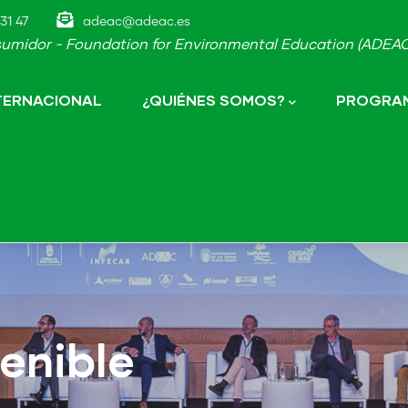
31 47
adeac@adeac.es
umidor - Foundation for Environmental Education (ADEAC-
NTERNACIONAL
¿QUIÉNES SOMOS?
PROGRAM
enible