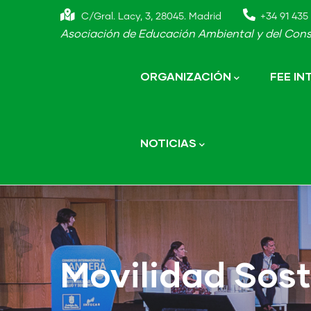
Skip
C/Gral. Lacy, 3, 28045. Madrid
+34 91 435 
to
Asociación de Educación Ambiental y del Cons
main
Main
navigation
content
ORGANIZACIÓN
FEE I
NOTICIAS
Movilidad Sost