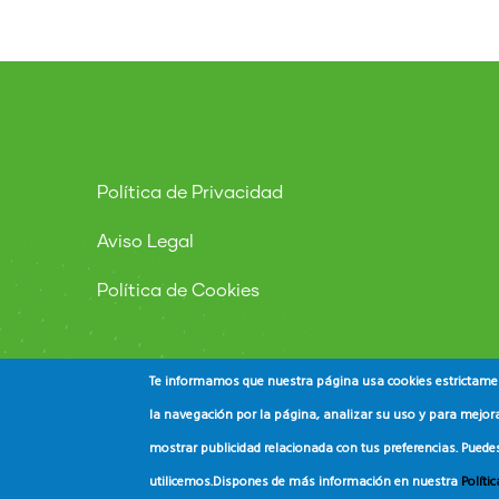
Política de Privacidad
Aviso Legal
Política de Cookies
Te informamos que nuestra página usa cookies estrictament
la navegación por la página, analizar su uso y para mejora
mostrar publicidad relacionada con tus preferencias. Puede
© Copyright
ADEAC
2023. All Rights Reserved.
utilicemos.
Dispones de más información en nuestra
Políti