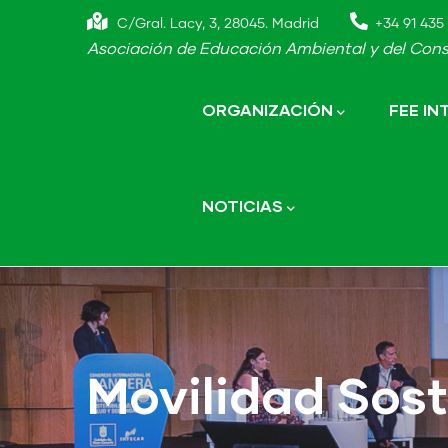
Skip
C/Gral. Lacy, 3, 28045. Madrid
+34 91 435 
to
Asociación de Educación Ambiental y del Cons
main
Main
navigation
content
ORGANIZACIÓN
FEE I
NOTICIAS
Movilidad Sost