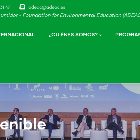
31 47
adeac@adeac.es
umidor - Foundation for Environmental Education (ADEAC-
NTERNACIONAL
¿QUIÉNES SOMOS?
PROGRAM
enible