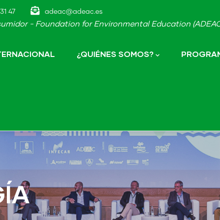
31 47
adeac@adeac.es
umidor - Foundation for Environmental Education (ADEAC-
NTERNACIONAL
¿QUIÉNES SOMOS?
PROGRAM
ÍA