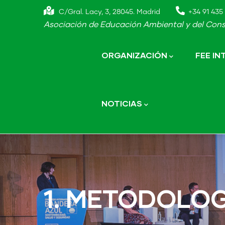
Skip
C/Gral. Lacy, 3, 28045. Madrid
+34 91 435 
to
Asociación de Educación Ambiental y del Cons
main
Main
navigation
content
ORGANIZACIÓN
FEE I
NOTICIAS
1. METODOLOG