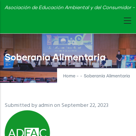
Skip
Asociación de Educación Ambiental y del Consumidor - 
to
main
content
Soberanía Alimentaria
Home
-
-
Soberanía Alimentaria
Submitted by
admin
on September 22, 2023