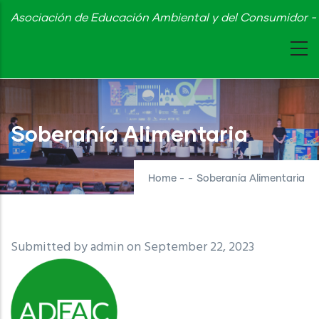
Skip
Asociación de Educación Ambiental y del Consumidor - 
to
main
content
Soberanía Alimentaria
Home
-
-
Soberanía Alimentaria
Submitted by
admin
on September 22, 2023