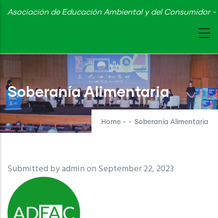
Skip
Asociación de Educación Ambiental y del Consumidor - 
to
main
content
Soberanía Alimentaria
Home
-
-
Soberanía Alimentaria
Submitted by
admin
on September 22, 2023