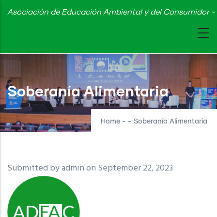
Skip
Asociación de Educación Ambiental y del Consumidor - 
to
main
content
Soberanía Alimentaria
Home
-
-
Soberanía Alimentaria
Submitted by
admin
on September 22, 2023