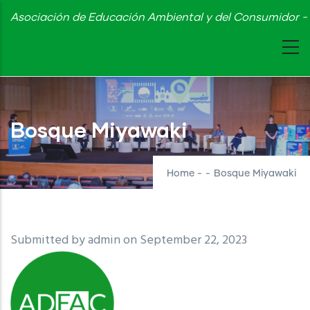
Skip
Asociación de Educación Ambiental y del Consumidor - 
to
main
content
Bosque Miyawaki
Home
-
-
Bosque Miyawaki
Submitted by
admin
on September 22, 2023