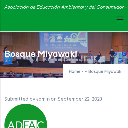
Skip
Asociación de Educación Ambiental y del Consumidor - 
to
main
content
Bosque Miyawaki
Home
-
-
Bosque Miyawaki
Submitted by
admin
on September 22, 2023