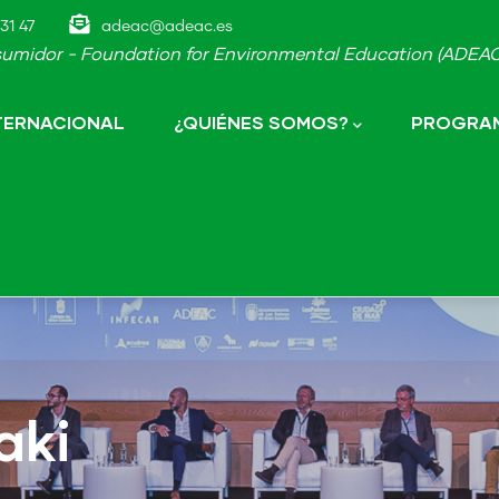
31 47
adeac@adeac.es
umidor - Foundation for Environmental Education (ADEAC-
NTERNACIONAL
¿QUIÉNES SOMOS?
PROGRAM
aki