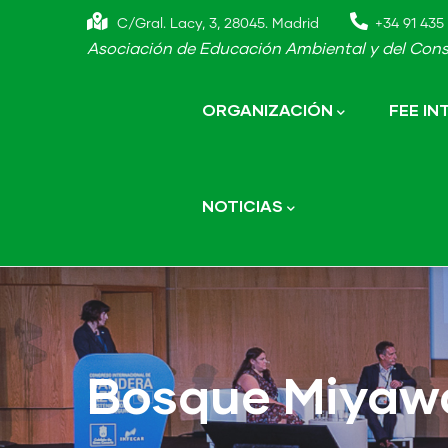
Skip
C/Gral. Lacy, 3, 28045. Madrid
+34 91 435 
to
Asociación de Educación Ambiental y del Cons
main
Main
navigation
content
ORGANIZACIÓN
FEE I
NOTICIAS
Bosque Miyaw