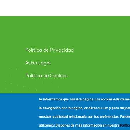
Política de Privacidad
Aviso Legal
Política de Cookies
Te informamos que nuestra página usa cookies estrictament
la navegación por la página, analizar su uso y para mejora
mostrar publicidad relacionada con tus preferencias. Puede
© Copyright
ADEAC
2023. All Rights Reserved.
utilicemos.
Dispones de más información en nuestra
Políti