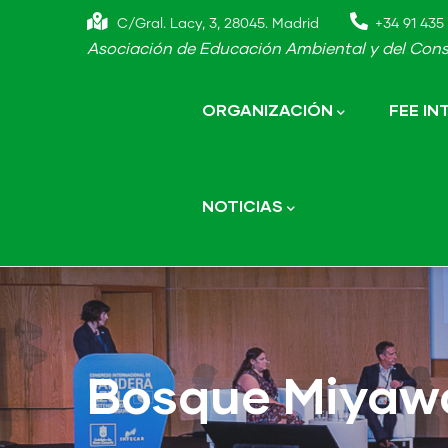
Skip
C/Gral. Lacy, 3, 28045. Madrid
+34 91 435 
to
Asociación de Educación Ambiental y del Cons
main
Main
navigation
content
ORGANIZACIÓN
FEE I
NOTICIAS
Bosque Miyaw