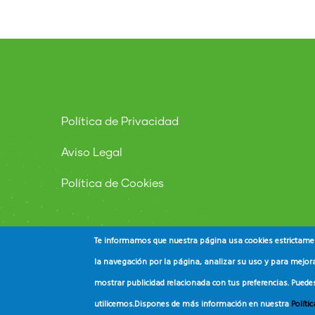
Política de Privacidad
Aviso Legal
Política de Cookies
Te informamos que nuestra página usa cookies estrictament
la navegación por la página, analizar su uso y para mejora
mostrar publicidad relacionada con tus preferencias. Puede
© Copyright
ADEAC
2023. All Rights Reserved.
utilicemos.
Dispones de más información en nuestra
Políti