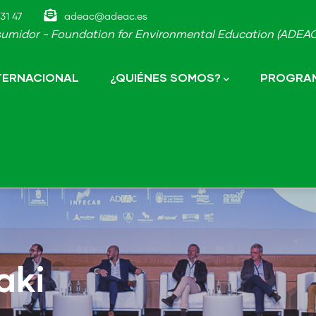
31 47
adeac@adeac.es
umidor - Foundation for Environmental Education (ADEAC-
NTERNACIONAL
¿QUIÉNES SOMOS?
PROGRAM
aki