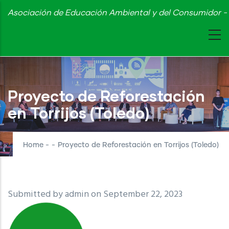
Skip
Asociación de Educación Ambiental y del Consumidor - 
to
main
content
Proyecto de Reforestación
en Torrijos (Toledo)
Home
-
-
Proyecto de Reforestación en Torrijos (Toledo)
Submitted by
admin
on September 22, 2023